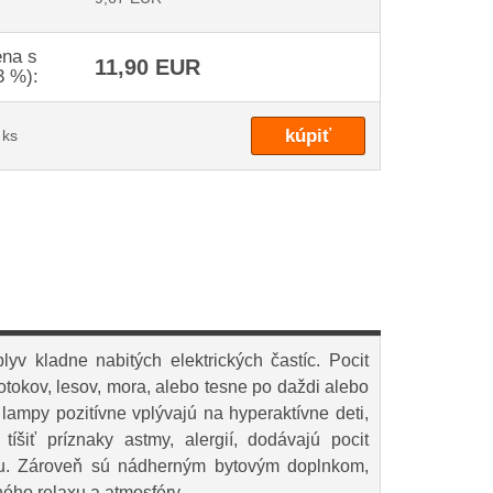
na s
11,90 EUR
3 %):
ks
lyv kladne nabitých elektrických častíc. Pocit
potokov, lesov, mora, alebo tesne po daždi alebo
lampy pozitívne vplývajú na hyperaktívne deti,
íšiť príznaky astmy, alergií, dodávajú pocit
zmu. Zároveň sú nádherným bytovým doplnkom,
ého relaxu a atmosféry.