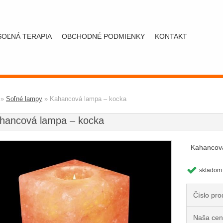
SOĽNÁ TERAPIA
OBCHODNÉ PODMIENKY
KONTAKT
»
Soľné lampy
»
Kahancová lampa – kocka
hancová lampa – kocka
Kahancov
skladom
Číslo pro
Naša cen