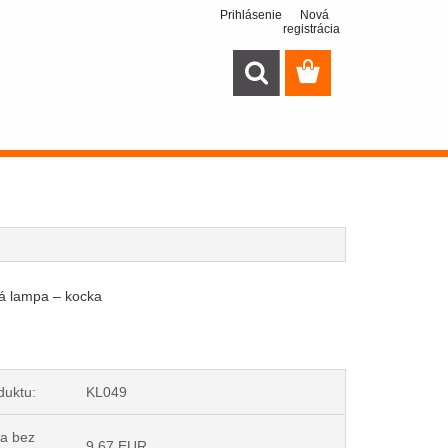
Prihlásenie
Nová
registrácia
á lampa – kocka
duktu:
KL049
a bez
9,67 EUR