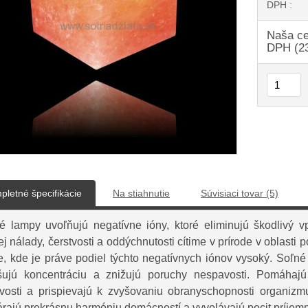
DPH :
Naša ce
DPH (2
pletné špecifikácie
Na stiahnutie
Súvisiaci tovar (5)
é lampy uvoľňujú negatívne ióny, ktoré eliminujú škodlivý vp
j nálady, čerstvosti a oddýchnutosti cítime v prírode v oblasti 
e, kde je práve podiel týchto negatívnych iónov vysoký. Soľné 
šujú koncentráciu a znižujú poruchy nespavosti. Pomáhajú t
tvosti a prispievajú k zvyšovaniu obranyschopnosti organi
árajú prekrásnu harmóniu domácností a vyvolávajú pocit príjemn