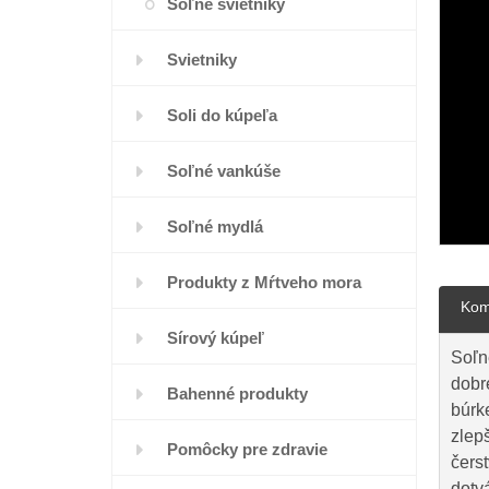
Soľné svietniky
Svietniky
Soli do kúpeľa
Soľné vankúše
Soľné mydlá
Produkty z Mŕtveho mora
Kom
Sírový kúpeľ
Soľn
dobre
Bahenné produkty
búrk
zlep
Pomôcky pre zdravie
čers
dotv